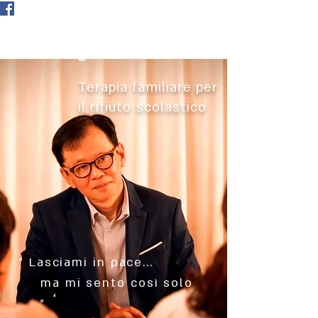
Tokyo International Family
Counseling
Terapia familiare per
il rifiuto scolastico
" Lasciami in pace...
ma mi sento così solo
”